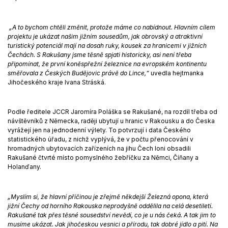
„A to bychom chtěli změnit, protože máme co nabídnout. Hlavním cílem
projektu je ukázat našim jižním sousedům, jak obrovský a atraktivní
turistický potenciál mají na dosah ruky, kousek za hranicemi v jižních
Čechách. S Rakušany jsme těsně spjati historicky, asi není třeba
připomínat, že první koněspřežní železnice na evropském kontinentu
směřovala z Českých Budějovic právě do Lince,“
uvedla hejtmanka
Jihočeského kraje Ivana Stráská.
Podle ředitele JCCR Jaromíra Poláška se Rakušané, na rozdíl třeba od
návštěvníků z Německa, raději ubytují u hranic v Rakousku a do Česka
vyrážejí jen na jednodenní výlety. To potvrzují i data Českého
statistického úřadu, z nichž vyplývá, že v počtu přenocování v
hromadných ubytovacích zařízeních na jihu Čech loni obsadili
Rakušané čtvrté místo pomyslného žebříčku za Němci, Číňany a
Holanďany.
„Myslím si, že hlavní příčinou je zřejmě někdejší Železná opona, která
jižní Čechy od horního Rakouska neprodyšně oddělila na celá desetiletí.
Rakušané tak přes těsné sousedství nevědí, co je u nás čeká. A tak jim to
musíme ukázat. Jak jihočeskou vesnici a přírodu, tak dobré jídlo a pití. Na