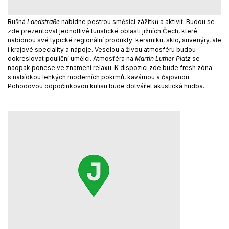
Rušná
Landstraße
nabídne pestrou směsici zážitků a aktivit. Budou se
zde prezentovat jednotlivé turistické oblasti jižních Čech, které
nabídnou své typické regionální produkty: keramiku, sklo, suvenýry, ale
i krajové speciality a nápoje. Veselou a živou atmosféru budou
dokreslovat pouliční umělci. Atmosféra na
Martin Luther Platz
se
naopak ponese ve znamení relaxu. K dispozici zde bude fresh zóna
s nabídkou lehkých moderních pokrmů, kavárnou a čajovnou.
Pohodovou odpočinkovou kulisu bude dotvářet akustická hudba.