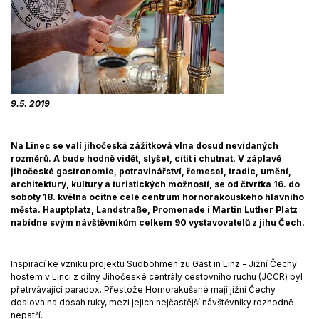
9.5. 2019
Na Linec se valí jihočeská zážitková vlna dosud nevídaných
rozměrů. A bude hodně vidět, slyšet, cítit i chutnat. V záplavě
jihočeské gastronomie, potravinářství, řemesel, tradic, umění,
architektury, kultury a turistických možností, se od čtvrtka 16. do
soboty 18. května ocitne celé centrum hornorakouského hlavního
města. Hauptplatz, Landstraße, Promenade i Martin Luther Platz
nabídne svým návštěvníkům celkem 90 vystavovatelů z jihu Čech.
Inspirací ke vzniku projektu Südböhmen zu Gast in Linz - Jižní Čechy
hostem v Linci z dílny Jihočeské centrály cestovního ruchu (JCCR) byl
přetrvávající paradox. Přestože Hornorakušané mají jižní Čechy
doslova na dosah ruky, mezi jejich nejčastější návštěvníky rozhodně
nepatří.