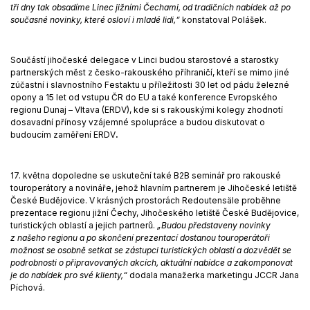
tři dny tak obsadíme Linec jižními Čechami, od tradičních nabídek až po
současné novinky, které osloví i mladé lidi,“
konstatoval Polášek.
Součástí jihočeské delegace v Linci budou starostové a starostky
partnerských měst z česko-rakouského příhraničí, kteří se mimo jiné
zúčastní i slavnostního Festaktu u příležitosti 30 let od pádu železné
opony a 15 let od vstupu ČR do EU a také konference Evropského
regionu Dunaj – Vltava (ERDV), kde si s rakouskými kolegy zhodnotí
dosavadní přínosy vzájemné spolupráce a budou diskutovat o
budoucím zaměření ERDV
.
17. května dopoledne se uskuteční také B2B seminář pro rakouské
touroperátory a novináře, jehož hlavním partnerem je Jihočeské letiště
České Budějovice. V krásných prostorách Redoutensäle proběhne
prezentace regionu jižní Čechy, Jihočeského letiště České Budějovice,
turistických oblastí a jejich partnerů.
„Budou představeny novinky
z našeho regionu a po skončení prezentací dostanou touroperátoři
možnost se osobně setkat se zástupci turistických oblastí a dozvědět se
podrobnosti o připravovaných akcích, aktuální nabídce a zakomponovat
je do nabídek pro své klienty,“
dodala manažerka marketingu JCCR Jana
Píchová.