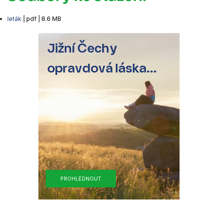
leták
| pdf | 8.6 MB
Jižní Čechy
opravdová láska...
PROHLÉDNOUT