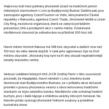
Vlajkovou lodí mezi partnery jihočeské účasti na tradičních jarních
městských slavnostech v Linci je Budějovický Budvar. Dalšími pak jsou
zastoupení agentury CzechTourism ve Vídni, Velvyslanectví České
republiky v Rakousku, agentura Czech Trade, Jihočeské letiště a Linzer
City Ring, nezisková organizace, která se zabývá pořádáním
prezentací, trhů a prodejních akcí v centru města. Očekávaná
návštěvnost slavností je odhadována na přibližně 300 tisíc lidí.
Hlavní město Horních Rakous má 198 tisíc obyvatel a dalších více než
100 tisíc do něho denně dojíždí. V celé jeho aglomeraci žije na čtvrt
miliónu obyvatel. Jihočeský kraj nyní na tři dny obsadí nejatraktivnější
lokality lineckého centra.
Vedoucí oddělení blízkých trhů JCCR Ondřej Flemr v této souvislosti
prozradil, že
Hauptplatz
, hlavní náměstí v Linci, kterému bude
dominovat stan Budějovického Budvaru, se v průběhu akce dočasně
promění v pravou jihočeskou vesnici s návsí lemovanou tradičními
stavbami ve stylu selského baroka. Návštěvníci zde ochutnají tradiční
kuchyni, pivo i další nápoje a shlédnou ukázky lidových řemesel. Na
hlavním pódiu vystoupí jihočeské folklorní soubory a proběhne
kuchařská show.