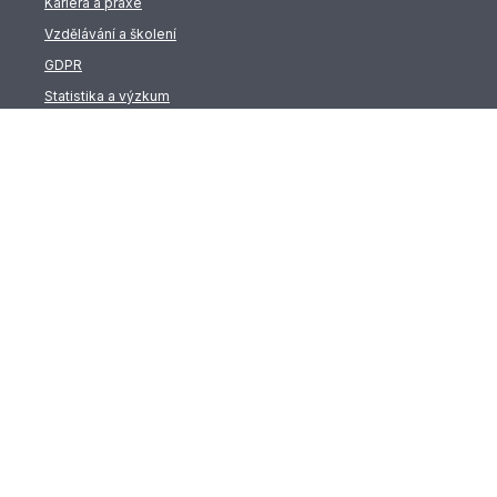
Kariéra a praxe
Vzdělávání a školení
GDPR
Statistika a výzkum
RSS
© 2016 - 2026 Jihočeská centrála cestovního ruchu| Made by
GOOD AGENCY