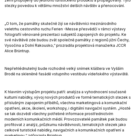
zemí propojeny do jednoho turistického produktu a propagovány. Tyto
stezky povedou k většímu množství delších návštěv a přenocování.
„O tom, že památky skutečně žijí se návštěvníci mezinárodního
veletrhu cestovního ruchu Ferien -Messe přesvědčí v rámci výstavy
fotografií věnované prezentaci subjektů zapojených do projektu. Ke
své návštěvě zde budou zvát společně památky z regionů jižní Čechy,
Vysočina a Dolní Rakousko,“ prozradila projektová manažerka JCCR
Alice Brüntrup.
Nepřehlédnutelný bude rozhodně velký snímek kláštera ve Vyšším
Brodě na skleněné fasádě vstupního vestibulu vídeňského výstaviště.
K hlavním výstupům projektu patří: analýza a vyhodnocení současné
kulturní nabídky, vývoj nových produktů ve formě tematických stezek s
příslušným zapojením příběhů, všechna marketingová a komunikační
opatření, akce, školení, workshopy, i digitální navigační systém. „Hosté
se tak dozvědí všechny potřebné informace prostřednictvím
moderních komunikačních médií. Provozovatelé památek pak budou
profitovat z analýz, průzkumu návštěvnosti, tematických stezek jako
celkové turistické nabídky, navigačních a komunikačních opatření a
marketingu,“ zdůraznila Brüntrup.