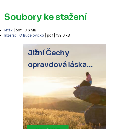
Soubory ke stažení
leták
| pdf | 8.6 MB
Inzerát TO Budějovicko
| pdf | 159.6 kB
Jižní Čechy
opravdová láska...