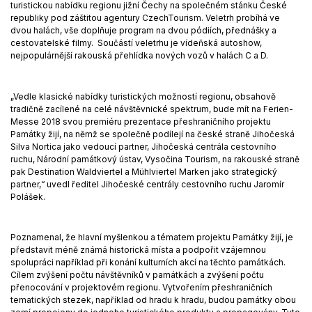
turistickou nabídku regionu jižní Čechy na společném stánku České
republiky pod záštitou agentury CzechTourism. Veletrh probíhá ve
dvou halách, vše doplňuje program na dvou pódiích, přednášky a
cestovatelské filmy. Součástí veletrhu je vídeňská autoshow,
nejpopulárnější rakouská přehlídka nových vozů v halách C a D.
„Vedle klasické nabídky turistických možností regionu, obsahově
tradičně zacílené na celé návštěvnické spektrum, bude mít na Ferien-
Messe 2018 svou premiéru prezentace přeshraničního projektu
Památky žijí, na němž se společně podílejí na české straně Jihočeská
Silva Nortica jako vedoucí partner, Jihočeská centrála cestovního
ruchu, Národní památkový ústav, Vysočina Tourism, na rakouské straně
pak Destination Waldviertel a Mühlviertel Marken jako strategický
partner,“ uvedl ředitel Jihočeské centrály cestovního ruchu Jaromír
Polášek.
Poznamenal, že hlavní myšlenkou a tématem projektu Památky žijí, je
představit méně známá historická místa a podpořit vzájemnou
spolupráci například při konání kulturních akcí na těchto památkách.
Cílem zvýšení počtu návštěvníků v památkách a zvýšení počtu
přenocování v projektovém regionu. Vytvořením přeshraničních
tematických stezek, například od hradu k hradu, budou památky obou