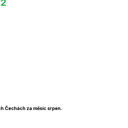
22
ních Čechách za měsíc srpen.