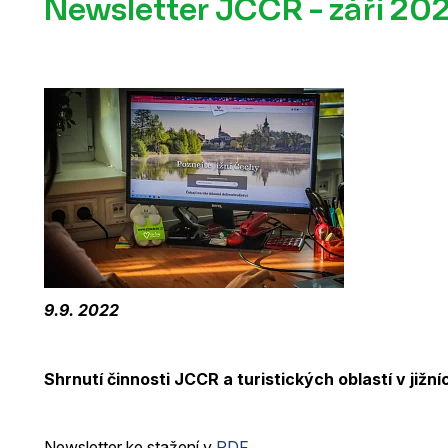
Newsletter JCCR - září 20
9.9. 2022
Shrnutí činnosti JCCR a turistických oblastí v již
Newsletter ke stažení v
PDF
.