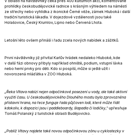
V oblasti na návštěvníky čeká přes 400 kulturních akcí, komentované
prohlídky českobudějovické radnice s krásným výhledem na náměstí
ze střechy nebo vyhlídka z ikonické Černé věže, zámek Hluboká i další
tradiční turistická lákadla. V dojezdové vzdálenosti jsou také
Holašovice, Český Krumlov, Lipno nebo Červená Lhota.
Letošní léto ovšem přináší i řadu zcela nových nabídek a zážitků.
První návštěvníky již přivítal Karlův hrádek nedaleko Hluboké, kde
v další fázi obnovy přibyly například ohniště, podium, vstupní lávka
nebo herní prvky pro děti. Kdo si pospíší, může si ještě užít i
novorozená mláďátka v ZOO Hluboká.
„Řeka Vltava nabízí nejen odpočinkové posezení u vody, ale také aktivní
využití času. U českobudějovického Dlouhého mostu byla zprovozněna
přístavní hrana, na řece funguje řada půjčoven lodí, které může řídit
kdokoliv, k dispozici jsou i paddleboardy, šlapadla či lodičky
,“ upřesňuje
Tomáš Polanský z turistické oblasti Budějovicko.
„Poblíž Vltavy najdete také novou odpočinkovou zónu u cyklostezky v