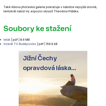
Také Alšova jihočeská galerie pokračuje v nabídce nejvyšší úrovně,
tentokrát nabízí mj. expozici obrazů Theodora Pištěka.
Soubory ke stažení
leták
| pdf | 8.6 MB
Inzerát TO Budějovicko
| pdf | 159.6 kB
Jižní Čechy
opravdová láska...