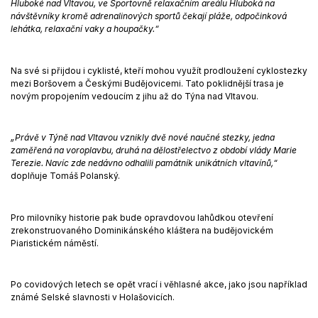
Hluboké nad Vltavou, ve Sportovně relaxačním areálu Hluboká na
návštěvníky kromě adrenalinových sportů čekají pláže, odpočinková
lehátka, relaxační vaky a houpačky.“
Na své si přijdou i cyklisté, kteří mohou využít prodloužení cyklostezky
mezi Boršovem a Českými Budějovicemi. Tato poklidnější trasa je
novým propojením vedoucím z jihu až do Týna nad Vltavou.
„Právě v Týně nad Vltavou vznikly dvě nové naučné stezky, jedna
zaměřená na voroplavbu, druhá na dělostřelectvo z období vlády Marie
Terezie. Navíc zde nedávno odhalili památník unikátních vltavínů,“
doplňuje Tomáš Polanský.
Pro milovníky historie pak bude opravdovou lahůdkou otevření
zrekonstruovaného Dominikánského kláštera na budějovickém
Piaristickém náměstí.
Po covidových letech se opět vrací i věhlasné akce, jako jsou například
známé Selské slavnosti v Holašovicích.