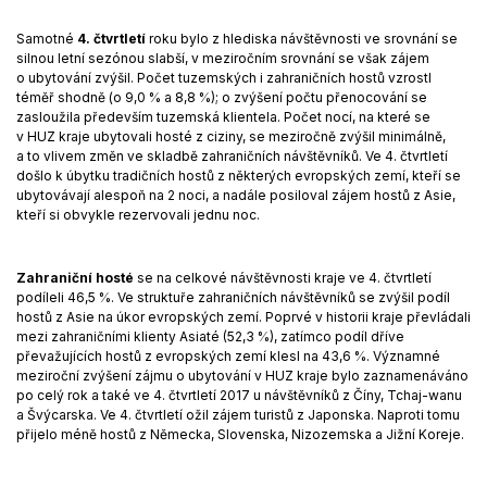
Samotné
4. čtvrtletí
roku bylo z hlediska návštěvnosti ve srovnání se
silnou letní sezónou slabší, v meziroč­ním srovnání se však zájem
o ubytování zvýšil. Počet tuzemských i zahraničních hostů vzrostl
téměř shodně (o 9,0 % a 8,8 %); o zvýšení počtu přenocování se
zasloužila především tuzemská klientela. Počet nocí, na které se
v HUZ kraje ubytovali hosté z ciziny, se meziročně zvýšil minimálně,
a to vlivem změn ve skladbě zahraničních návštěvníků. Ve 4. čtvrtletí
došlo k úbytku tradičních hostů z některých evropských zemí, kteří se
ubytovávají alespoň na 2 noci, a nadále posiloval zájem hostů z Asie,
kteří si obvykle rezervovali jednu noc.
Zahraniční hosté
se na celkové návštěvnosti kraje ve 4. čtvrtletí
podíleli 46,5 %. Ve struktuře zahraničních návštěvníků se zvýšil podíl
hostů z Asie na úkor evropských zemí. Poprvé v historii kraje převládali
mezi zahraničními klienty Asiaté (52,3 %), zatímco podíl dříve
převažujících hostů z evropských zemí klesl na 43,6 %. Významné
meziroční zvýšení zájmu o ubytování v HUZ kraje bylo zaznamenáváno
po celý rok a také ve 4. čtvrtletí 2017 u návštěvníků z Číny, Tchaj-wanu
a Švýcarska. Ve 4. čtvrtletí ožil zájem turistů z Japonska. Naproti tomu
přijelo méně hostů z Německa, Slovenska, Nizozemska a Jižní Koreje.