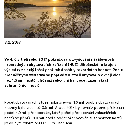
9.2. 2018
Ve 4. čtvrtletí roku 2017 pokračovalo zvyšování návštěvnosti
hromadných ubytovacích zařízení (HUZ) Jihočeského kraje a
výsledky za celý loňský rok tak dosáhly rekordních hodnot. Podle
předběžných výsledků se poprvé v historii ubytovalo v kraji více
než 1,5 mil. hostů, přičemž rekordní byl počet tuzemských i
zahraničních hostů.
Počet ubytovaných z tuzemska převýšil 1,0 mil. osob a ubytovaných
z ciziny bylo více než 0,5 mil. V roce 2017 byl rovněž poprvé překonán
počet 4,0 mil. přenocování, když počet přenocování zahraničních
hostů se přiblížil 1,0 mil. nocí a počet přenocování tuzemských hostů
již druhým rokem přesáhl 3 mil. noclehů.