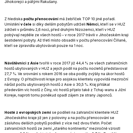
Jihokorejci a pátými Rakušany.
Z hlediska
počtu přenocování
má žebříček TOP 10 jiné pořadí.
Umístění
v čele
si díky delším pobytům udrželi
Němci
, kteří se v HUZ
zdrželi v průměru 2,6 nocí, před druhými Nizozemci, kteří v HUZ
pobývají nejdéle ze všech hostů – v roce 2017 trávili v Jihočeském kraji
šestidenní pobyty. Až třetí místo obsadili v počtu přenocování Číňané,
kteří se zpravidla ubytovávali pouze na 1 noc.
Návštěvníci z Asie
tvořili v roce 2017 již 44,4 % ze všech zahraničních
hostů ubytovaných v HUZ a jejich podíl na počtu noclehů představoval
27,7 %. Ve srovnání s rokem 2016 se oba podíly zvýšily na úkor hostů
z Evropy. O přitažlivosti kraje pro asijskou klientelu vypovídá meziroční
nárůst počtu ubytovaných hostů z Asie o 30,5 %. Kraj přilákal
především víc hostů z Číny, víc hostů přijelo také z Tchaj-wanu a Jižní
Koreje, naproti tomu poněkud opadl zájem ze strany Japonců.
Hosté z evropských zemí
se podíleli na zahraniční klientele HUZ
Jihočeského kraje již jen z poloviny a na počtu přenocování se
zásluhou delších pobytů podíleli z více než dvou třetin. Počet
zahraničních hostů ze zemí „starého kontinentu“ meziročně vzrostl