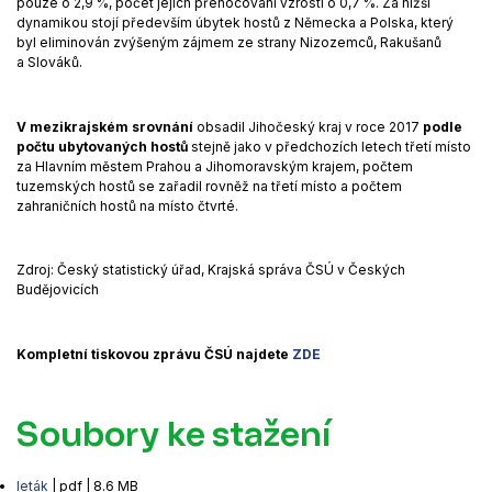
pouze o 2,9 %, počet jejich přenocování vzrostl o 0,7 %. Za nižší
dynamikou stojí především úbytek hostů z Německa a Polska, který
byl eliminován zvýšeným zájmem ze strany Nizozemců, Rakušanů
a Slováků.
V mezikrajském srovnání
obsadil Jihočeský kraj v roce 2017
podle
počtu ubytovaných hostů
stejně jako v předchozích letech třetí místo
za Hlavním městem Prahou a Jihomoravským krajem, počtem
tuzemských hostů se zařadil rovněž na třetí místo a počtem
zahraničních hostů na místo čtvrté.
Zdroj: Český statistický úřad, Krajská správa ČSÚ v Českých
Budějovicích
Kompletní tiskovou zprávu ČSÚ najdete
ZDE
Soubory ke stažení
leták
| pdf | 8.6 MB