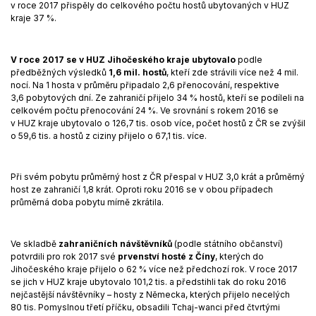
v roce 2017 přispěly do celkového počtu hostů ubytovaných v HUZ
kraje 37 %.
V roce 2017
se
v HUZ Jihočeského kraje ubytovalo
podle
předběžných výsledků
1,6 mil. hostů
, kteří zde strávili více než 4 mil.
nocí. Na 1 hosta v průměru připadalo 2,6 přenocování, respektive
3,6 pobytových dní. Ze zahraničí přijelo 34 % hostů, kteří se podíleli na
celkovém počtu přenocování 24 %. Ve srovnání s rokem 2016 se
v HUZ kraje ubytovalo o 126,7 tis. osob více, počet hostů z ČR se zvýšil
o 59,6 tis. a hostů z ciziny přijelo o 67,1 tis. více.
Při svém pobytu průměrný host z ČR přespal v HUZ 3,0 krát a průměrný
host ze zahraničí 1,8 krát. Oproti roku 2016 se v obou případech
průměrná doba pobytu mírně zkrátila.
Ve skladbě
zahraničních návštěvníků
(podle státního občanství)
potvrdili pro rok 2017 své
prvenství hosté z Číny
, kterých do
Jihočeského kraje přijelo o 62 % více než předchozí rok. V roce 2017
se jich v HUZ kraje ubytovalo 101,2 tis. a předstihli tak do roku 2016
nejčastější návštěvníky – hosty z Německa, kterých přijelo necelých
80 tis. Pomyslnou třetí příčku, obsadili Tchaj-wanci před čtvrtými