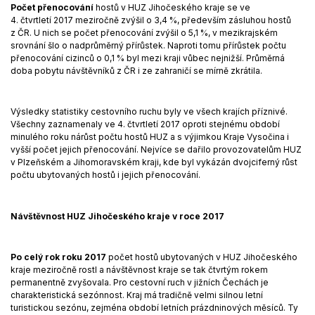
Počet přenocování
hostů v HUZ Jihočeského kraje se ve
4. čtvrtletí 2017 meziročně zvýšil o 3,4 %, především zásluhou hostů
z ČR. U nich se počet přenocování zvýšil o 5,1 %, v mezikrajském
srovnání šlo o nadprůměrný přírůstek. Naproti tomu přírůstek počtu
přenocování cizinců o 0,1 % byl mezi kraji vůbec nejnižší. Průměrná
doba pobytu návštěvníků z ČR i ze zahraničí se mírně zkrátila.
Výsledky statistiky cestovního ruchu byly ve všech krajích příznivé.
Všechny zaznamenaly ve 4. čtvrtletí 2017 oproti stejnému období
minulého roku nárůst počtu hostů HUZ a s výjimkou Kraje Vysočina i
vyšší počet jejich přenocování. Nejvíce se dařilo provozovatelům HUZ
v Plzeňském a Jihomoravském kraji, kde byl vykázán dvojciferný růst
počtu ubytovaných hostů i jejich přenocování.
Návštěvnost HUZ Jihočeského kraje v roce 2017
Po celý rok roku 2017
počet hostů ubytovaných v HUZ Jihočeského
kraje meziročně rostl a návštěvnost kraje se tak čtvrtým rokem
permanentně zvyšovala. Pro cestovní ruch v jižních Čechách je
charakteristická sezónnost. Kraj má tradičně velmi silnou letní
turistickou sezónu, zejména období letních prázdninových měsíců. Ty